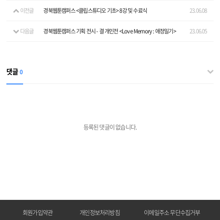
이전글
경북웹툰캠퍼스 <클립스튜디오 기초> 8강 및 수료식
23.06.08
다음글
경북웹툰캠퍼스 기획 전시 - 결 개인전 <Love Memory : 애정일기>
23.06.05
댓글
0
등록된 댓글이 없습니다.
회원가입약관
개인정보처리방침
이메일주소 무단수집거부