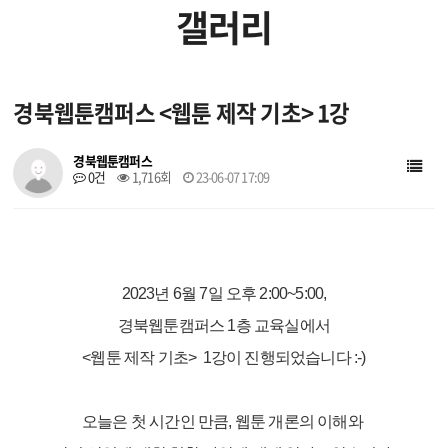
갤러리
입주 작가
입주 기업
경북웹툰캠퍼스 <웹툰 제작 기초> 1강
창작지원작품
웹툰배경에셋
경북웹툰캠퍼스
0건
1,716회
23-06-07 17:09
브랜드웹툰
작가소개
작품소개
2023년 6월 7일 오후 2:00~5:00,
경북웹툰캠퍼스 1층 교육실에서
<웹툰 제작 기초> 1강이 진행되었습니다 :-)
오늘은 첫 시간인 만큼, 웹툰 개론의 이해와