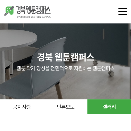
로그인
회원가입
경북 웹툰캠퍼스
캠퍼스 소개
공간 안내
웹툰 작가 양성을 전면적으로 지원하는 웹툰캠퍼스
오시는 길
공지사항
언론보도
갤러리
공지사항
언론보도
갤러리
교육
지원 사업