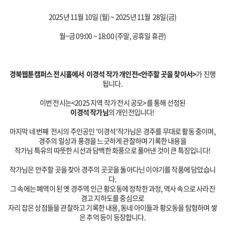
2025년 11월 10일 (월) ~ 2025년 11월 28일(금)
월~금 09:00 ~ 18:00 (주말, 공휴일 휴관)
경북웹툰캠퍼스 전시홀
에서 이경석
작가 개인전<안주할 곳을 찾아서>
가 진행
됩니다.
이번 전시는<2025 지역 작가 전시 공모>를 통해 선정된
이경석 작가님
의 개인전입니다!
마지막 네 번째 전시의 주인공인 '이경석'작가님은 경주를 무대로 활동 중이며,
경주의 일상과 풍경을 느긋하게 관찰하며 기록한 내용을
작가님 특유의 따뜻한 시선과 담백한 화풍으로 풀어낸 것이 큰 특징입니다!
작가님은 안주할 곳을 찾아 경주의 곳곳을 돌아다닌 이야기를 작품에 담았습니
다.
그 속에는 폐역이 된 옛 경주역 인근 황오동에 정착한 과정, 역사 속으로 사라진
경고 지하도를 중심으로
자리 잡은 상점들을 관찰하고 기록한 내용, 동네 아이들과 황오동을 탐험하며 쌓
은 추억 등이 등장합니다.