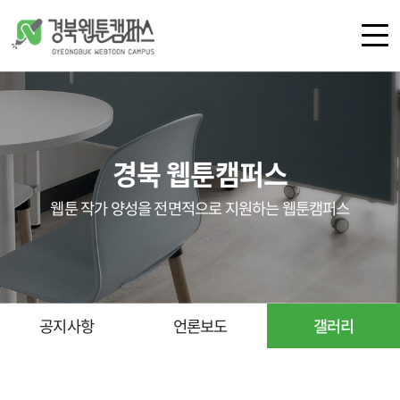
로그인
회원가입
경북 웹툰캠퍼스
캠퍼스 소개
공간 안내
웹툰 작가 양성을 전면적으로 지원하는 웹툰캠퍼스
오시는 길
공지사항
언론보도
갤러리
공지사항
언론보도
갤러리
교육
지원 사업