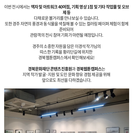
이번 전시에서는
액자 및 아트워크 40여점, 기획 영상 1점 및 기타 작업물 및 오브
제 등
다채로운 볼거리를
만나보실 수 있습니다.
또한 경주 자연의 풍경과 동식물을 색칠해 볼 수 있는 컬러링 페이퍼 체험이 함께
준비되어
관람객의 전시 참여 기회가 마련될 예정입니다.
경주의 소중한 자원을 담은 이경석 작가님의
따스한 기록을 황리단길에 위치한
경북웹툰캠퍼스에서
확인해보세요!
경북문화재단 콘텐츠진흥원
과
경북웹툰캠퍼스
는
지역 작가 발굴·지원 및 도민 문화 향유 경험 제공을 위해
앞으로도 최선을 다하겠습니다.