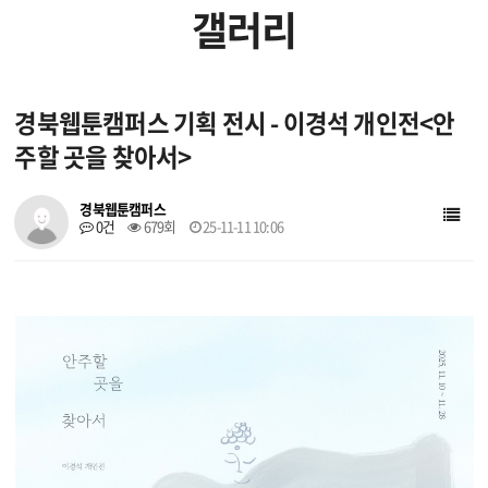
갤러리
입주 작가
입주 기업
경북웹툰캠퍼스 기획 전시 - 이경석 개인전<안
창작지원작품
주할 곳을 찾아서>
웹툰배경에셋
브랜드웹툰
경북웹툰캠퍼스
0건
679회
25-11-11 10:06
작가소개
작품소개