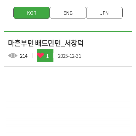
KOR
ENG
JPN
입주 작가
입주 기업
마흔부턴 배드민턴_서창덕
창작지원작품
웹툰배경에셋
214
1
2025-12-31
브랜드웹툰
작가소개
작품소개