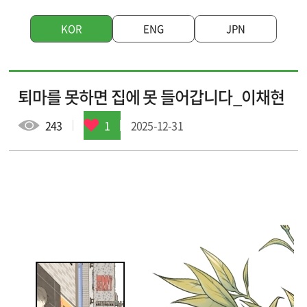
KOR
ENG
JPN
입주 작가
입주 기업
퇴마를 못하면 집에 못 들어갑니다_이채현
창작지원작품
웹툰배경에셋
243
1
2025-12-31
브랜드웹툰
작가소개
작품소개