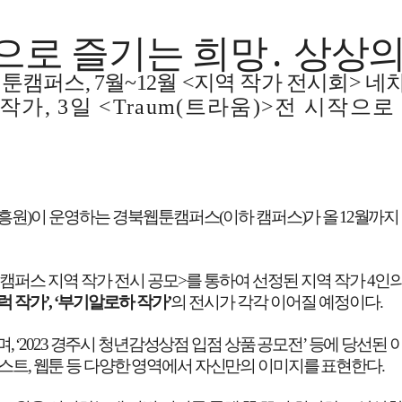
으로 즐기는 희망
․
상상의
웹툰캠퍼스
, 7
월
~12
월
<
지역 작가 전시회
>
네차
 작가
, 3
일
<Traum(
트라움
)>
전 시작으로
진흥원
)
이 운영하는 경북웹툰캠퍼스
(
이하
캠퍼스
)
가 올
12
월까지
캠퍼스 지역 작가 전시 공모
>
를 통하여 선정된 지역 작가
4
인의
럭 작가
’, ‘
부기알로하 작가
’
의 전시가 각각 이어질 예정이다
.
며
, ‘2023
경주시 청년감성상점 입점 상품 공모전
’
등에 당선된 
스트
,
웹툰 등 다양한 영역에서 자신만의 이미지를 표현한다
.