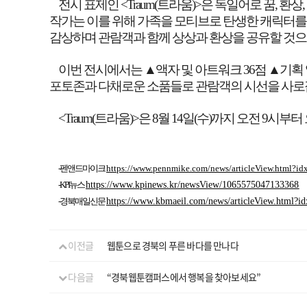
전시 표제인
<Traum(
트라움
)>
은 독일어로 꿈
,
환상
,
작가는 이를 위해 가족을 모티브로 탄생한 캐릭터를
감상하며 관람객과 함께 상상과 환상을 공유할 것
이번 전시에서는
▲
액자 및 아트워크
36
점
▲
기획
포토존과 다채로운 소품들로 관람객의 시선을 사로
<Traum(
트라움
)>
은
8
월
14
일
(
수
)
까지 오전
9
시부터
-펜앤드마이크
https://www.pennmike.com/news/articleView.html?i
-KPI뉴스
https://www.kpinews.kr/newsView/1065575047133368
-경북매일신문
https://www.kbmaeil.com/news/articleView.html?
이전글
웹툰으로 경북의 푸른 바다를 만나다
다음글
“경북웹툰캠퍼스에서 행복을 찾아보세요”