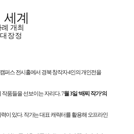
 세계
례 개최
 대장정
 캠퍼스 전시홀에서 경북 창작자
4
인의 개인전을
 작품들을 선보이는 자리다
. 7
월
3
일
‘
배찌 작가
’
의
이력이 있다
.
작가는 대표 캐릭터를 활용해 오프라인