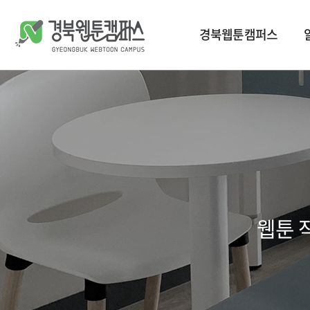
경북웹툰캠퍼스
캠퍼스 소개
공지사항
교육
입주 작가
창작지원작품
공간 안내
언론보도
지원 사업
입주 기업
웹툰배경에셋
오시는 길
갤러리
브랜드웹툰
웹툰 