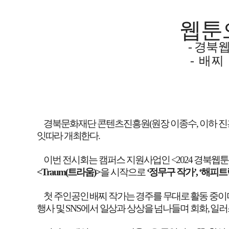
웹툰
-
경북
-
배찌
경북문화재단 콘텐츠진흥원
(
원장 이종수
,
이하 
잇따라 개최한다
.
이번 전시회는 캠퍼스 지원사업인
<2024
경북웹툰
<Traum(
트라움
)>
을 시작으로
‘
정무구 작가
’, ‘
해피트
첫 주인공인 배찌 작가는 경주를 무대로 활동 중이
행사 및
SNS
에서 일상과 상상을 넘나들며 회화
,
일러