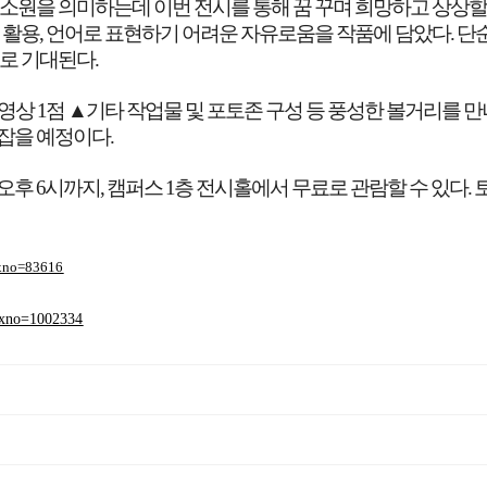
소원을 의미하는데 이번 전시를 통해 꿈 꾸며 희망하고 상상할
 활용
,
언어로 표현하기 어려운 자유로움을 작품에 담았다
.
단순
으로 기대된다
.
 영상
1
점
▲
기타 작업물 및 포토존 구성 등 풍성한 볼거리를 만
잡을 예정이다
.
 오후
6
시까지
,
캠퍼스
1
층 전시홀에서 무료로 관람할 수 있다
.
dxno=83616
idxno=1002334