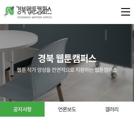
로그인
회원가입
경북 웹툰캠퍼스
캠퍼스 소개
공간 안내
웹툰 작가 양성을 전면적으로 지원하는 웹툰캠퍼스
오시는 길
공지사항
언론보도
갤러리
공지사항
언론보도
갤러리
교육
지원 사업