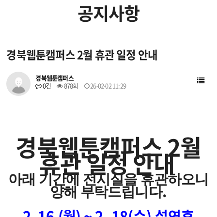
공지사항
입주 작가
입주 기업
경북웹툰캠퍼스 2월 휴관 일정 안내
창작지원작품
웹툰배경에셋
경북웹툰캠퍼스
0건
878회
26-02-02 11:29
브랜드웹툰
작가소개
작품소개
경북웹툰캠퍼스 2월
휴관 일정 안내
아래 기간에
전시실을 휴관하오니
.
양해 부탁드립니다
2. 16.(월) ~
2. 18(수) 설연휴