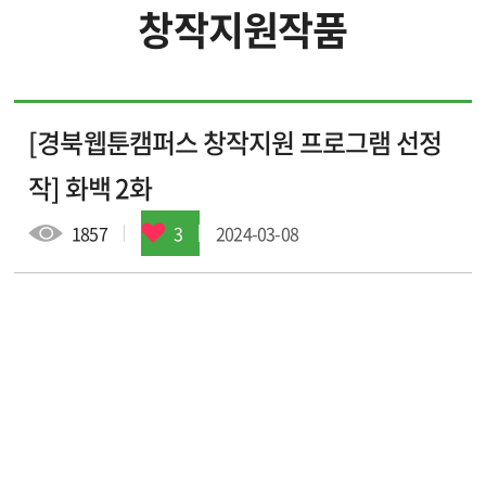
창작지원작품
입주 작가
입주 기업
[경북웹툰캠퍼스 창작지원 프로그램 선정
창작지원작품
웹툰배경에셋
작] 화백 2화
브랜드웹툰
1857
3
2024-03-08
작가소개
작품소개