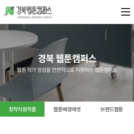
로그인
회원가입
경북 웹툰캠퍼스
캠퍼스 소개
공간 안내
웹툰 작가 양성을 전면적으로 지원하는 웹툰캠퍼스
오시는 길
공지사항
언론보도
갤러리
창작지원작품
웹툰배경에셋
브랜드웹툰
교육
지원 사업