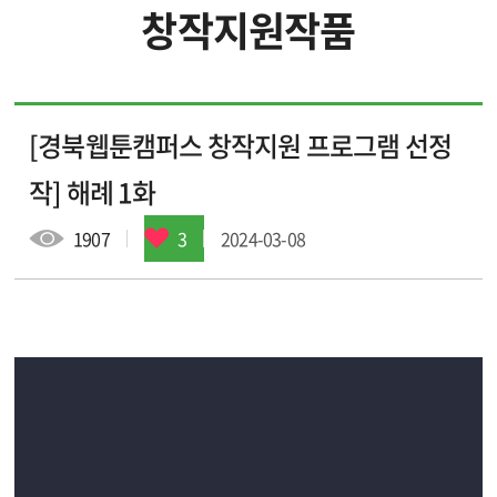
창작지원작품
입주 작가
입주 기업
[경북웹툰캠퍼스 창작지원 프로그램 선정
창작지원작품
웹툰배경에셋
작] 해례 1화
브랜드웹툰
1907
3
2024-03-08
작가소개
작품소개