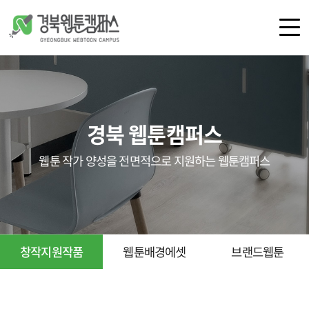
로그인
회원가입
경북 웹툰캠퍼스
캠퍼스 소개
공간 안내
웹툰 작가 양성을 전면적으로 지원하는 웹툰캠퍼스
오시는 길
공지사항
언론보도
갤러리
창작지원작품
웹툰배경에셋
브랜드웹툰
교육
지원 사업