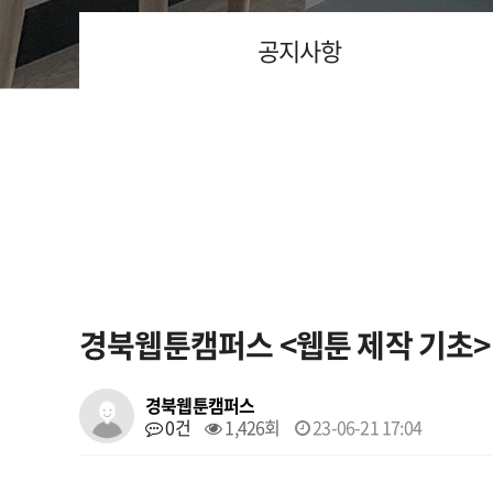
공지사항
경북웹툰캠퍼스 <웹툰 제작 기초>
경북웹툰캠퍼스
0건
1,426회
23-06-21 17:04