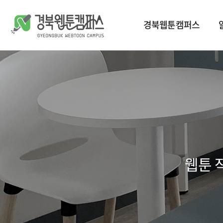
경북웹툰캠퍼스
캠퍼스 소개
공지사항
교육
입주 작가
창작지원작품
공간 안내
언론보도
지원 사업
입주 기업
웹툰배경에셋
오시는 길
갤러리
브랜드웹툰
웹툰 