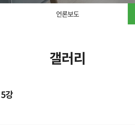
언론보도
갤러리
 5강