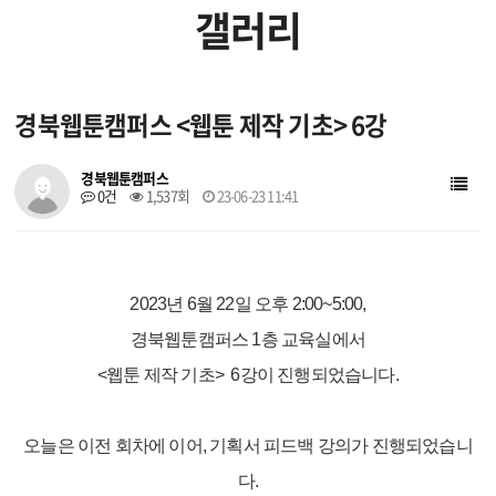
갤러리
입주 작가
입주 기업
경북웹툰캠퍼스 <웹툰 제작 기초> 6강
창작지원작품
웹툰배경에셋
경북웹툰캠퍼스
0건
1,537회
23-06-23 11:41
브랜드웹툰
작가소개
작품소개
2023년 6월 22일 오후 2:00~5:00,
경북웹툰캠퍼스 1층 교육실에서
<웹툰 제작 기초> 6강이 진행되었습니다.
오늘은 이전 회차에 이어, 기획서 피드백
강의가
진행되었습니
다.