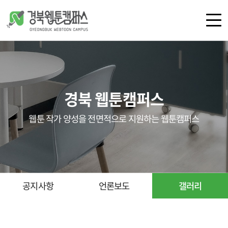
로그인
회원가입
경북 웹툰캠퍼스
캠퍼스 소개
공간 안내
웹툰 작가 양성을 전면적으로 지원하는 웹툰캠퍼스
오시는 길
공지사항
언론보도
갤러리
공지사항
언론보도
갤러리
교육
지원 사업