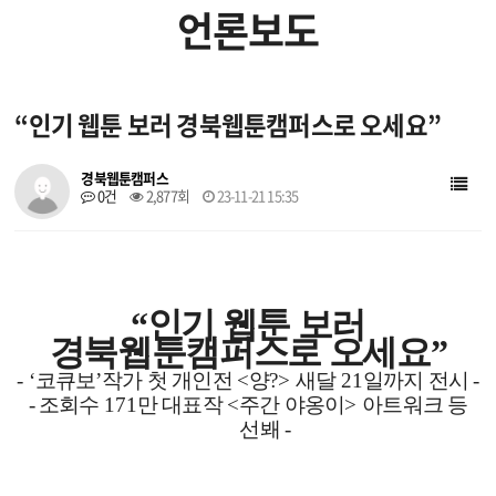
언론보도
입주 작가
입주 기업
“인기 웹툰 보러 경북웹툰캠퍼스로 오세요”
창작지원작품
웹툰배경에셋
경북웹툰캠퍼스
0건
2,877회
23-11-21 15:35
브랜드웹툰
작가소개
작품소개
“
인기 웹툰 보러
경북웹툰캠퍼스로 오세요
”
- ‘
코큐보
’
작가 첫 개인전
<
양
?>
새달
21
일까지 전시
-
- 조회수
171
만 대표작
<
주간 야옹이
>
아트워크 등
선봬
-