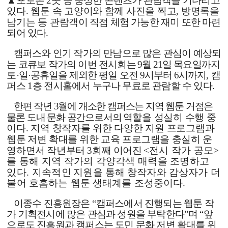
▲
포토존
2
곳 등 풍성한 콘텐츠가 관람객을 기다
리고
있다
.
웹툰 속 고양이와 함께 사진을 찍고
,
방명록을
남기는 등 관람객이
직접 체험 가능한 재미 또한 마련
되어 있다
.
캠퍼스와 인기 작가의 만남으로 많은 관심이 예상되
는 코큐보 작가의 이번 전시회는
9
월
21
일 목요일까지
토
·
일
·
공휴일을 제외한 평일 오전
9
시부터
6
시까지
,
캠
퍼스
1
층 전시홀에서 누구나 무료로 관람할 수 있다
.
한편 작년
3
월에 개소한 캠퍼스는 지역 웹툰 거점은
물론 도내 문화 공간으로서의
역할을 성실히 수행 중
이다
.
지역 창작자를 위한 다양한 지원 프로그램과
웹툰
저변 확대를 위한 교육 프로그램을 충실히 운
영하면서 작년부터
3
회째 이어진
<
전시 작가 공모
>
를 통해 지역 작가의 각양각색 매력을 조명하고
있다
.
지속적인
지원을 통해 창작자와 감상자가 더
불어 호흡하는 웹툰 생태계를 조성중이다
.
이종수 진흥원장은
“
캠퍼스에서 진행되는 웹툰 작
가 기획전시에 많은 관심과 성원을 부탁한다
”
며
“
앞
으로도 진흥원과 캠퍼스는 도민 문화 저변 확대를 위