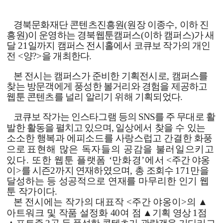
경북문화재단 콘텐츠진흥원
(
원장 이종수
,
이하 진
흥원
)
이 운영하는 경북웹툰캠퍼스
(
이하 캠퍼스
)
가 새
달
21
일까지 캠퍼스 전시홀에서 코큐보 작가의 개인
전
<
양
?>
을 개최한다
.
본 전시는 캠퍼스가 준비한 기획전시로
,
캠퍼스를
찾는 방문객에게 풍성한 볼거리와 경험을 제공하고
웹툰 콘텐츠를 널리 알리기 위해 기획되었다
.
코큐보 작가는 인스타그램 등의
SNS
를 주 무대로 활
발한 활동을 펼치고 있으며
,
일상에서 찾을 수 있는
소소한 행복과 에피소드를 사랑스럽고 간결한 화풍
으로
표현해 많은 독자들의 공감을 불러일으키고
있다
.
또한 웹툰 플랫폼
‘
만화경
’
에서
<
주간 야옹
이
>
를 시즌
2
까지 연재하였으며
,
총 조회수
171
만을
달성하는 등 성공적으로 연재를 마무리한 인기 웹
툰
작가이다
.
본 전시에는 작가의 대표작
<
주간 야옹이
>
의
▲
아트워크 및 작품 설정화
40
여 점
▲
기획 영상
1
점