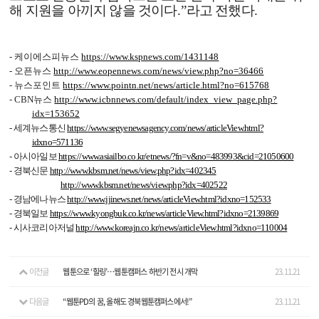
해 지원을 아끼지 않을 것이다
.”
라고 전했다
.
- 케이에스피뉴스
https://www.kspnews.com/1431148
- 오픈뉴스
http://www.eopennews.com/news/view.php?no=36466
- 뉴스포인트
https://www.pointn.net/news/article.html?no=615768
- CBN뉴스
http://www.icbnnews.com/default/index_view_page.php?
idx=153652
- 세계뉴스통신
https://www.segyenewsagency.com/news/articleView.html?
idxno=571136
- 아시아일보
https://www.asiailbo.co.kr/etnews/?fn=v&no=483993&cid=21050600
- 경북신문
http://www.kbsm.net/news/view.php?idx=402345
http://www.kbsm.net/news/view.php?idx=402522
- 경남에나뉴스
http://www.jjinews.net/news/articleView.html?idxno=152533
- 경북일보
https://www.kyongbuk.co.kr/news/articleView.html?idxno=2139869
- 시사코리아저널
http://www.koreajn.co.kr/news/articleView.html?idxno=110004
이전글
웹툰으로 ‘힐링’…웹툰캠퍼스 하반기 전시 개막
23.11.21
다음글
“웹툰PD의 꿈, 올해도 경북웹툰캠퍼스에서!”
23.11.21