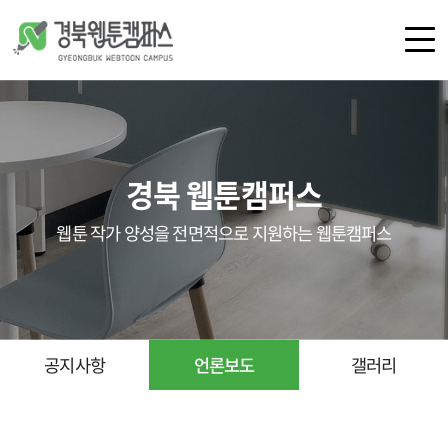
로그인
회원가입
경북 웹툰캠퍼스
캠퍼스 소개
공간 안내
웹툰 작가 양성을 전면적으로 지원하는 웹툰캠퍼스
오시는 길
공지사항
언론보도
갤러리
공지사항
언론보도
갤러리
교육
지원 사업